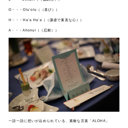
O・・・Olu’olu（（喜び））
H・・・Ha’a Ha’a（（謙虚で素直な心））
A・・・Ahonui（（忍耐））
一語一語に想いが込められている、素敵な言葉「ALOHA」