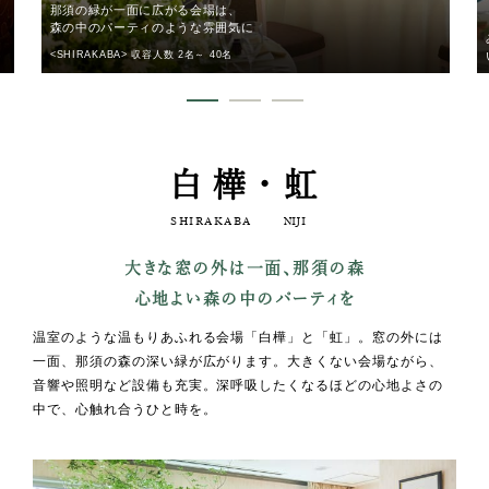
那須の緑が一面に広がる会場は、
森の中のパーティのような雰囲気に
<SHIRAKABA> 収容人数 2名～ 40名
白樺・虹
SHIRAKABA
NIJI
大きな窓の外は一面、那須の森
心地よい森の中のパーティを
温室のような温もりあふれる会場「白樺」と「虹」。窓の外には
一面、那須の森の深い緑が広がります。大きくない会場ながら、
音響や照明など設備も充実。深呼吸したくなるほどの心地よさの
中で、心触れ合うひと時を。