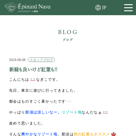
JP
BLOG
ブログ
2019.08.08
スタッフブログ
新緑も良いけど紅葉も!!
こんにちは
なぎこです。
先日、東京に遊びに行ってきました。
都会はものすごく暑かったです･･･
やっぱり
那須は涼しいなー。
リゾート地
なんだなぁ
改めて思いました。
そんな
爽やかなリゾート地
、那須は
秋の紅葉もオススメ