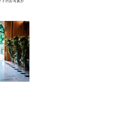
ーイのお写真が
♬