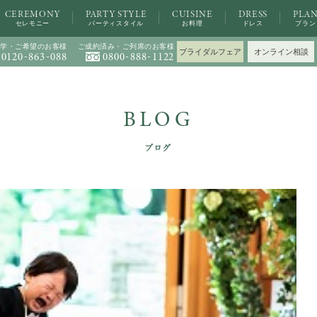
CEREMONY
PARTY STYLE
CUISINE
DRESS
PLA
セレモニー
パーティスタイル
お料理
ドレス
プラン
学・ご希望のお客様
ご成約済み・ご列席のお客様
ブライダルフェア
オンライン相談
-
-
-
-
0120
863
088
0800
888
1122
BLOG
ブログ