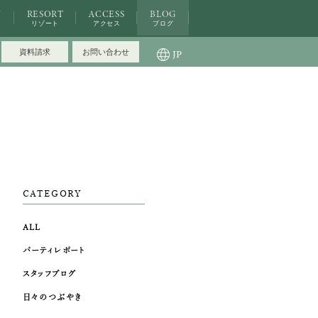
N
RESORT
ACCESS
BLOG
メニューを閉じる
リゾート
アクセス
ブログ
資料請求
お問い合わせ
JP
ブライダルフェア・見学ご希望のお客様
0120
-
863
-
088
平日 12：00～20：00 /土日祝 9：00～20：00
ご成約済み・ご列席のお客様
その他のお問い合わせ
0800
-
888
-
1122
平日 12：00～19：00/土日祝 10：00～19：00
CATEGORY
（火・水 定休日）
ALL
お問い合わせ
パーティレポート
スタッフブログ
日々のつぶやき