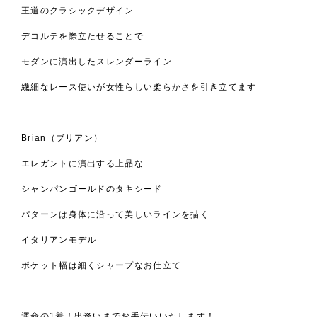
王道のクラシックデザイン
デコルテを際立たせることで
モダンに演出したスレンダーライン
繊細なレース使いが女性らしい柔らかさを引き立てます
Brian（ブリアン）
エレガントに演出する上品な
シャンパンゴールドのタキシード
パターンは身体に沿って美しいラインを描く
イタリアンモデル
ポケット幅は細くシャープなお仕立て
運命の1着！出逢いまでお手伝いいたします！