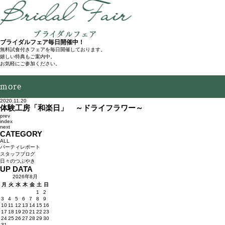
ブライダルフェア毎⽇開催中！
無料試⾷付きフェアを毎⽇開催しております。
嬉しい特典もご案内中。
お気軽にご参加ください。
more
2020.11.20
体験工房「和楽日」 ～ドライフラワー～
prev
index
next
CATEGORY
ALL
パーティレポート
スタッフブログ
日々のつぶやき
UP DATA
2026年8月
月
火
水
木
金
土
日
1
2
3
4
5
6
7
8
9
10
11
12
13
14
15
16
17
18
19
20
21
22
23
24
25
26
27
28
29
30
31